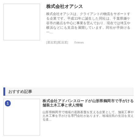
株式会社オアシス
株式会社オアシスは、クライアントの物流をサポートす
る企業です。平成11年に誕生した同社は、千葉県鎌ケ
谷市の拠点を中心に事業を営んでおり、現在では埼玉や
横浜などにも支店を展開しています。同社が手掛ける
一…
[運送業][配送業]
0views
おすすめ記事
株式会社アドバンスロードが山形県鶴岡市で手がける
1
舗装土木工事と求人情報
山形県鶴岡市で地域の道路基盤を支える企業として、舗装工事や
土木工事を手がける専門会社があります。地域住民の生活を支え
る道…