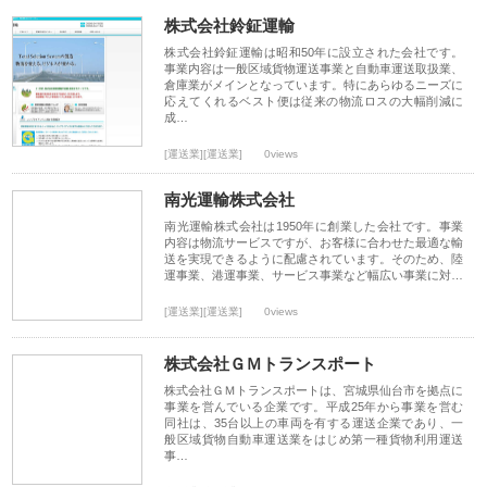
株式会社鈴鉦運輸
株式会社鈴鉦運輸は昭和50年に設立された会社です。
事業内容は一般区域貨物運送事業と自動車運送取扱業、
倉庫業がメインとなっています。特にあらゆるニーズに
応えてくれるベスト便は従来の物流ロスの大幅削減に
成…
[運送業][運送業]
0views
南光運輸株式会社
南光運輸株式会社は1950年に創業した会社です。事業
内容は物流サービスですが、お客様に合わせた最適な輸
送を実現できるように配慮されています。そのため、陸
運事業、港運事業、サービス事業など幅広い事業に対…
[運送業][運送業]
0views
株式会社ＧＭトランスポート
株式会社ＧＭトランスポートは、宮城県仙台市を拠点に
事業を営んでいる企業です。平成25年から事業を営む
同社は、35台以上の車両を有する運送企業であり、一
般区域貨物自動車運送業をはじめ第一種貨物利用運送
事…