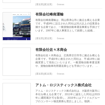
[運送業][配送業]
0views
有限会社峰南運輸
有限会社峰南運輸は、岡山県津山市に拠点を構える企業
です。平成9年に設立された同社は20人以上の従業員を
擁する企業であり、一般貨物自動車運送事業を手掛けて
います。1997年に個人事業主として創業した組織…
[運送業][運送業]
0views
有限会社佐々木商会
有限会社佐々木商会は、広島県廿日市市に拠点を構える
企業です。平成6年に創立された同社は、平成14年に組
織変更して現在にいたります。一般貨物自動車運送業
や、貨物自動車利用運送業などを手掛けています。 …
[運送業][配送業]
0views
アトム・ロジスティックス株式会社
アトム・ロジスティックス株式会社は、大阪府大阪市に
本社を構える企業です。2011年に誕生した同社は2015
年に通関業許可を取得し、2016年にはアイドルグルー
プのコンサート物流業務も受託しました。順調…