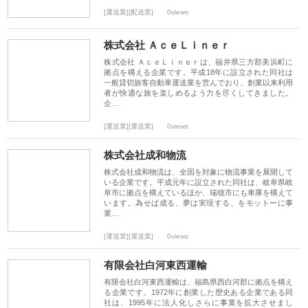
[運送業][配送業]
0views
株式会社 ＡｃｅＬｉｎｅｒ
株式会社 ＡｃｅＬｉｎｅｒは、福井県三方郡美浜町に
拠点を構える企業です。平成18年に設立された同社は
一般貸切旅客自動車運送業を営んでおり、創業以来利用
者が快適な旅を楽しめるよう力を尽くしてきました。
企…
[運送業][運送業]
0views
株式会社成和物流
株式会社成和物流は、全国を対象に物流事業を展開して
いる企業です。平成元年に設立された同社は、岐阜県岐
阜市に拠点を構えているほか、瑞穂市にも車庫を構えて
います。為せば成る、夢は実現する、をモットーに事
業…
[運送業][運送業]
0views
有限会社白河東西運輸
有限会社白河東西運輸は、福島県西白河郡に拠点を構え
る企業です。1972年に創業した歴史ある企業である同
社は、1995年に法人化しさらに事業を拡大させまし