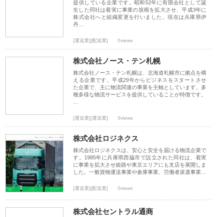
提供している企業です。昭和52年に有限会社として誕
生した同社は着実に事業の規模を拡大させ、平成3年に
株式会社へと組織変更を行いました。現在は兵庫県伊
丹…
[運送業][配送業]
0views
株式会社ノース・テン札幌
株式会社ノース・テン札幌は、北海道札幌市に拠点を構
える企業です。平成29年からビジネスをスタートさせ
た企業で、主に物流関連の事業を主軸としています。多
種多様な物流サービスを提供していることが特徴です。
…
[運送業][運送業]
0views
株式会社ロジネクス
株式会社ロジネクスは、安心と安全を届ける物流企業で
す。1985年に兵庫県西脇市で設立された同社は、着実
に事業を拡大させ姫路や東京エリアにも支店を展開しま
した。一般貨物運送事業や倉庫事業、労働者派遣事業…
[運送業][配送業]
0views
株式会社セントラル通商