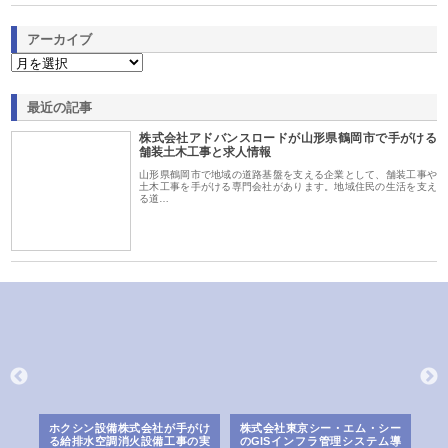
アーカイブ
最近の記事
株式会社アドバンスロードが山形県鶴岡市で手がける
舗装土木工事と求人情報
山形県鶴岡市で地域の道路基盤を支える企業として、舗装工事や
土木工事を手がける専門会社があります。地域住民の生活を支え
る道…
ー・エム・シー
株式会社アクアスペースが水中
株式会社地盤調査事務所が選
管理システム導
から陸上まで一貫施工できる理
れ続ける理由と建設コンサル