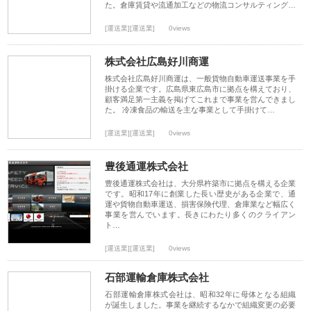
た。倉庫賃貸や流通加工などの物流コンサルティング…
[運送業][運送業]
0views
株式会社広島好川商運
株式会社広島好川商運は、一般貨物自動車運送事業を手
掛ける企業です。広島県東広島市に拠点を構えており、
顧客満足第一主義を掲げてこれまで事業を営んできまし
た。 冷凍食品の輸送を主な事業として手掛けて…
[運送業][運送業]
0views
豊後通運株式会社
豊後通運株式会社は、大分県杵築市に拠点を構える企業
です。昭和17年に創業した長い歴史がある企業で、通
運や貨物自動車運送、損害保険代理、倉庫業など幅広く
事業を営んでいます。長きにわたり多くのクライアン
ト…
[運送業][運送業]
0views
石部運輸倉庫株式会社
石部運輸倉庫株式会社は、昭和32年に母体となる組織
が誕生しました。事業を継続するなかで組織変更の必要