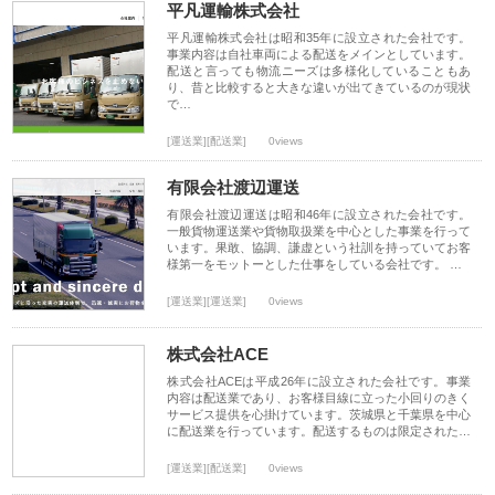
平凡運輸株式会社
平凡運輸株式会社は昭和35年に設立された会社です。
事業内容は自社車両による配送をメインとしています。
配送と言っても物流ニーズは多様化していることもあ
り、昔と比較すると大きな違いが出てきているのが現状
で…
[運送業][配送業]
0views
有限会社渡辺運送
有限会社渡辺運送は昭和46年に設立された会社です。
一般貨物運送業や貨物取扱業を中心とした事業を行って
います。果敢、協調、謙虚という社訓を持っていてお客
様第一をモットーとした仕事をしている会社です。 …
[運送業][運送業]
0views
株式会社ACE
株式会社ACEは平成26年に設立された会社です。事業
内容は配送業であり、お客様目線に立った小回りのきく
サービス提供を心掛けています。茨城県と千葉県を中心
に配送業を行っています。配送するものは限定された…
[運送業][配送業]
0views