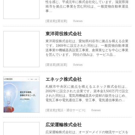
性を感じ、平成元年に株式会社化しています。滋賀県湖
南市を拠点に事業を営む同社は、一般貨物自動車運送
事…
[運送業][運送業]
0views
東洋荷役株式会社
東洋荷役株式会社は、愛知県刈谷市に拠点を構える企業
です。1969年に設立された同社は、一般貨物自動車運
送事業や機械器具設置工事業、倉庫業などを中心に事業
を営んでいます。 同社の強みは、サービス品…
[運送業][配送業]
0views
エネック株式会社
札幌市中央区に拠点を構えるエネック株式会社は、
2002年に設立された企業です。資本金3,500万円で設立
された同社は、電気用機械器具や資材の販売をはじめ、
電気工事や電気通信工事、管工事、電気通信事業の…
[運送業][電話・通信サービス]
0views
広栄運輸株式会社
広栄運輸株式会社は、オーダーメイドの物流サービスを