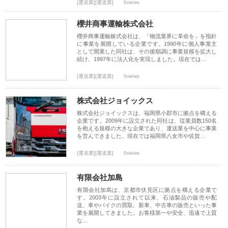
[運送業][運送業]
0views
櫻井商事運輸株式会社
櫻井商事運輸株式会社は、「物流業界に革命を」を指針
に事業を展開している企業です。1990年に個人事業主
として開業した同社は、その後順調に事業規模を拡大し
続け、1997年に法人化を実現しました。現在では…
[運送業][運送業]
0views
株式会社ジョイックス
株式会社ジョイックスは、福岡県小郡市に拠点を構える
企業です。2009年に設立された同社は、従業員数150名
を抱える規模の大きな企業であり、運送業を中心に事業
を営んできました。現在では福岡県八女市や佐賀…
[運送業][運送業]
0views
有限会社加島
有限会社加島は、京都市伏見区に拠点を構える企業で
す。2003年に設立されて以来、石油製品の販売や配
送、車やバイクの買取、新車、中古車の販売といった事
業を展開してきました。お客様第一や安全、迅速で上質
な…