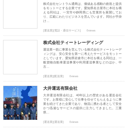
株式会社セントラル通商は、価値ある感動の創造と提供
をモットーとする企業です。愛知県名古屋市に本社を構
える同社は、一宮市や静岡県にも営業所を展開してお
り、広範にわたりビジネスを営んでいます。同社が手掛
け…
[運送業][電話・通信サービス]
0views
株式会社ティートレーディング
運送業一筋に事業を営んでいる株式会社ティートレーデ
ィングは、安心安全を第一に考えたサービスをモットー
としています。愛知県岩倉市に本社を構える同社は、一
般貨物自動車運送事業や利用運送事業などのほか、中
古…
[運送業][配送業]
0views
大井運送有限会社
大井運送有限会社は、40年以上の歴史がある運送会社
です。お客様に安心して仕事を任せてもらえるように事
業を続けてきた企業であり、物流に携わる者として安全
かつ迅速なサービスの提供に注力してきました。三重
県…
[運送業][運送業]
0views