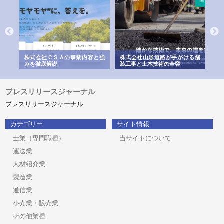
業サ
株式会社ＣＳＡの事業内容と強
株式会社山形道路が手がける舗
ホ
報内
みを徹底解説
装工事と土木技術の全容
る
績
プレスリリースジャーナル
プレスリリースジャーナル
カテゴリー
サイト情報
士業（専門職種）
当サイトについて
運送業
人材紹介業
製造業
通信業
小売業・販売業
その他業種