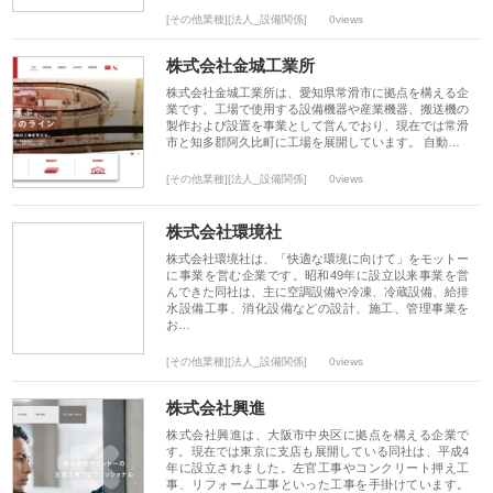
[その他業種][法人_設備関係]
0views
株式会社金城工業所
株式会社金城工業所は、愛知県常滑市に拠点を構える企
業です。工場で使用する設備機器や産業機器、搬送機の
製作および設置を事業として営んでおり、現在では常滑
市と知多郡阿久比町に工場を展開しています。 自動…
[その他業種][法人_設備関係]
0views
株式会社環境社
株式会社環境社は、「快適な環境に向けて」をモットー
に事業を営む企業です。昭和49年に設立以来事業を営
んできた同社は、主に空調設備や冷凍、冷蔵設備、給排
水設備工事、消化設備などの設計、施工、管理事業を
お…
[その他業種][法人_設備関係]
0views
株式会社興進
株式会社興進は、大阪市中央区に拠点を構える企業で
す。現在では東京に支店も展開している同社は、平成4
年に設立されました。左官工事やコンクリート押え工
事、リフォーム工事といった工事を手掛けています。