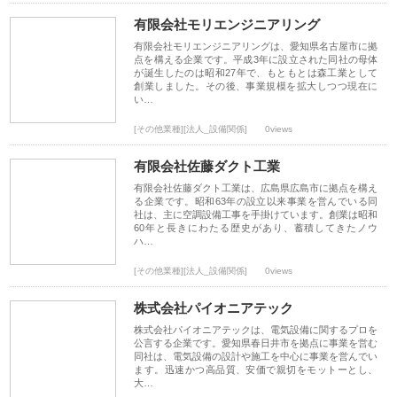
有限会社モリエンジニアリング
有限会社モリエンジニアリングは、愛知県名古屋市に拠
点を構える企業です。平成3年に設立された同社の母体
が誕生したのは昭和27年で、もともとは森工業として
創業しました。その後、事業規模を拡大しつつ現在に
い…
[その他業種][法人_設備関係]
0views
有限会社佐藤ダクト工業
有限会社佐藤ダクト工業は、広島県広島市に拠点を構え
る企業です。昭和63年の設立以来事業を営んでいる同
社は、主に空調設備工事を手掛けています。創業は昭和
60年と長きにわたる歴史があり、蓄積してきたノウ
ハ…
[その他業種][法人_設備関係]
0views
株式会社パイオニアテック
株式会社パイオニアテックは、電気設備に関するプロを
公言する企業です。愛知県春日井市を拠点に事業を営む
同社は、電気設備の設計や施工を中心に事業を営んでい
ます。迅速かつ高品質、安価で親切をモットーとし、
大…