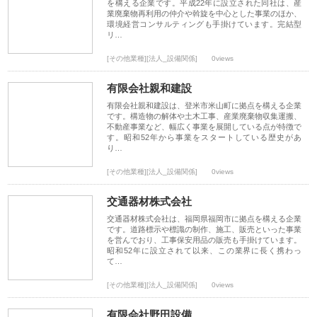
を構える企業です。平成22年に設立された同社は、産
業廃棄物再利用の仲介や斡旋を中心とした事業のほか、
環境経営コンサルティングも手掛けています。完結型
リ…
[その他業種][法人_設備関係]
0views
有限会社親和建設
有限会社親和建設は、登米市米山町に拠点を構える企業
です。構造物の解体や土木工事、産業廃棄物収集運搬、
不動産事業など、幅広く事業を展開している点が特徴で
す。昭和52年から事業をスタートしている歴史があ
り…
[その他業種][法人_設備関係]
0views
交通器材株式会社
交通器材株式会社は、福岡県福岡市に拠点を構える企業
です。道路標示や標識の制作、施工、販売といった事業
を営んでおり、工事保安用品の販売も手掛けています。
昭和52年に設立されて以来、この業界に長く携わっ
て…
[その他業種][法人_設備関係]
0views
有限会社野田設備