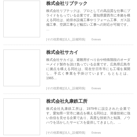
株式会社リブテック
株式会社リブテックは、プロとしての高品質な仕事にプ
ライドをもっている企業です。愛知県愛西市に本拠を構
える同社は、給排水設備工事やリフォーム工事、ガス設
備工事、空調工事など幅広い工事への対応が可能です。
…
[その他業種][法人_設備関係]
0views
株式会社サカイ
株式会社サカイは、避難用すべり台や特殊階段のオーダ
ーメイド製作を請け負っている企業です。広島県広島市
に拠点を構える同社は、現在廿日市市にも工場を展開
し、手広く事業を手掛けています。もともとは、
1965…
[その他業種][法人_設備関係]
0views
株式会社丸康鉄工所
株式会社丸康鉄工所は、1979年に設立された企業で
す。愛知県一宮市に拠点を構える同社は、溶接技術に強
い自信を見せる企業であり、高度な技術力と知識、ノウ
ハウを活かしたサービスを提供してきました。 …
[その他業種][法人_設備関係]
0views