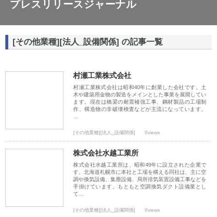
プレスリリースジャーナル
[その他業種][法人_設備関係] の記事一覧
村瀬工業株式会社
村瀬工業株式会社は昭和40年に創業した会社です。土
木や建築用金物の製造をメインとした事業を展開してい
ます。現在は橋梁の耐震補強工事、鋼材製品の工場制
作、構造物の非破壊検査などが主流になっています。
…
[その他業種][法人_設備関係]
0views
株式会社水越工業所
株式会社水越工業所は、昭和49年に設立された企業で
す。北海道札幌市に本社と工場を構える同社は、主に空
調や換気設備、集塵設備、局所排気装置設備工事などを
手掛けています。もともと空調換気ダクト設備業とし
て…
[その他業種][法人_設備関係]
0views