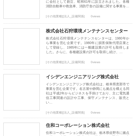
に会社として創立、昭和61年に設立されました。各種
消防自動車や救急車、消防庁舎の設備に関する事業を…
[その他業種][法人_設備関係]
0views
株式会社石狩環境メンテナンスセンター
株式会社石狩環境メンテナンスセンターは、1980年か
ら事業を営む企業です。1980年に損害保険代理店業と
して登録し、1985年には一般建設業の許可も取得しま
した。さらに、各種建設業の許可を取得し続け、…
[その他業種][法人_設備関係]
0views
イシデンエンジニアリング株式会社
イシデンエンジニアリング株式会社は、岐阜県恵那市で
事業を営む企業です。名古屋や静岡にも拠点を構える同
社は平成2年からビジネスを手掛けており、主に電気通
信工事関連の設計や工事、保守メンテナンス、販売と
い…
[その他業種][法人_設備関係]
0views
住和コーポレーション株式会社
住和コーポレーション株式会社は、栃木県佐野市に拠点