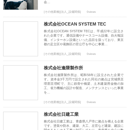
会…
[その他業種][法人_設備関係]
0views
株式会社OCEAN SYSTEM TEC
株式会社OCEAN SYSTEM TECは、平成22年に設立さ
れた企業です。通信設備やナースコール設備、自火報設
備、インターホン設備といった品目を扱っており、東京
都の足立区や葛飾区の官公庁を中心に事業…
[その他業種][法人_設備関係]
0views
株式会社逢隈製作所
株式会社逢隈製作所は、昭和56年に設立された企業で
す。資本金3千万円で設立された同社の拠点は宮城県亘
理郡亘理町で、主に鉄骨や橋梁、土木建築用金物の加
工、省力機械の設計や製造、メンテナンスといった事業
を…
[その他業種][法人_設備関係]
0views
株式会社日建工業
株式会社日建工業は、青森県八戸市に拠点を構える企業
です。塗装や防水、建築、大工、左官など建築、建設に