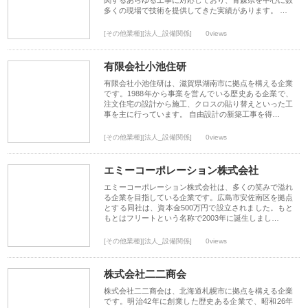
関するあらゆる工事に対応しており、青森県を中心に数
多くの現場で技術を提供してきた実績があります。 …
[その他業種][法人_設備関係]
0views
有限会社小池住研
有限会社小池住研は、滋賀県湖南市に拠点を構える企業
です。1988年から事業を営んでいる歴史ある企業で、
注文住宅の設計から施工、クロスの貼り替えといった工
事を主に行っています。 自由設計の新築工事を得…
[その他業種][法人_設備関係]
0views
エミーコーポレーション株式会社
エミーコーポレーション株式会社は、多くの笑みで溢れ
る企業を目指している企業です。広島市安佐南区を拠点
とする同社は、資本金500万円で設立されました。もと
もとはフリートという名称で2003年に誕生しまし…
[その他業種][法人_設備関係]
0views
株式会社二二商会
株式会社二二商会は、北海道札幌市に拠点を構える企業
です。明治42年に創業した歴史ある企業で、昭和26年