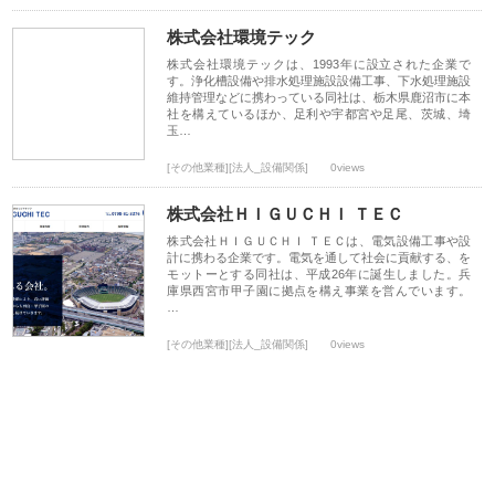
株式会社環境テック
株式会社環境テックは、1993年に設立された企業で
す。浄化槽設備や排水処理施設設備工事、下水処理施設
維持管理などに携わっている同社は、栃木県鹿沼市に本
社を構えているほか、足利や宇都宮や足尾、茨城、埼
玉…
[その他業種][法人_設備関係]
0views
株式会社ＨＩＧＵＣＨＩ ＴＥＣ
株式会社ＨＩＧＵＣＨＩ ＴＥＣは、電気設備工事や設
計に携わる企業です。電気を通して社会に貢献する、を
モットーとする同社は、平成26年に誕生しました。兵
庫県西宮市甲子園に拠点を構え事業を営んでいます。
…
[その他業種][法人_設備関係]
0views