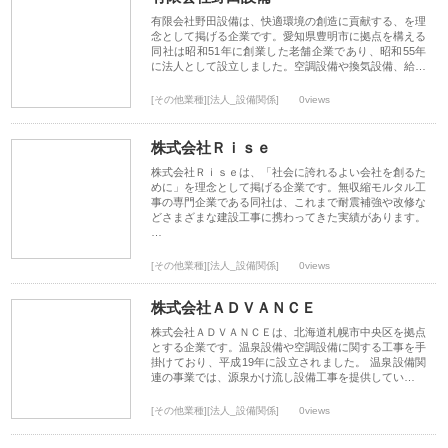
有限会社野田設備は、快適環境の創造に貢献する、を理
念として掲げる企業です。愛知県豊明市に拠点を構える
同社は昭和51年に創業した老舗企業であり、昭和55年
に法人として設立しました。空調設備や換気設備、給…
[その他業種][法人_設備関係]
0views
株式会社Ｒｉｓｅ
株式会社Ｒｉｓｅは、「社会に誇れるよい会社を創るた
めに」を理念として掲げる企業です。無収縮モルタル工
事の専門企業である同社は、これまで耐震補強や改修な
どさまざまな建設工事に携わってきた実績があります。
…
[その他業種][法人_設備関係]
0views
株式会社ＡＤＶＡＮＣＥ
株式会社ＡＤＶＡＮＣＥは、北海道札幌市中央区を拠点
とする企業です。温泉設備や空調設備に関する工事を手
掛けており、平成19年に設立されました。 温泉設備関
連の事業では、源泉かけ流し設備工事を提供してい…
[その他業種][法人_設備関係]
0views