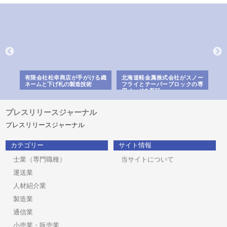
多摩
有限会社松幸商店が手がける織
北海道軽金属株式会社がスノー
株
工事
ネームと下げ札の製造技術
フライとテーパーブロックの専
る
用ページを新設
ス
プレスリリースジャーナル
プレスリリースジャーナル
カテゴリー
サイト情報
士業（専門職種）
当サイトについて
運送業
人材紹介業
製造業
通信業
小売業・販売業