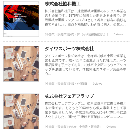
株式会社協和機工
株式会社協和機工は、建設機械や重機のレンタル事業を
営む企業です。1978年に創業した歴史ある企業で、建
設機械や重機レンタルのプロとして着実に顧客の信頼を
得てきました。拠点を福島県いわき市に構え、企業と…
[小売業・販売業][販売・卸（その他機械器具）]
0views
ダイワスポーツ株式会社
ダイワスポーツ株式会社は、北海道札幌市東区で事業を
営む企業です。昭和51年に設立された同社はスポーツ
用品販売を手掛けており、札幌市中央区にもウェアショ
ップを展開しています。球技関連のスポーツ用品を中
心…
[小売業・販売業][制服・作業服]
0views
株式会社フェアフラップ
株式会社フェアフラップは、岐阜県岐阜市に拠点を構え
る企業です。もともと2003年から個人事業主として事
業を始めましたが、事業規模の拡大に伴い2013年に法
人化しました。同社が手掛ける事業はコンビニエン…
[小売業・販売業][その他_小売業・販売業]
0views