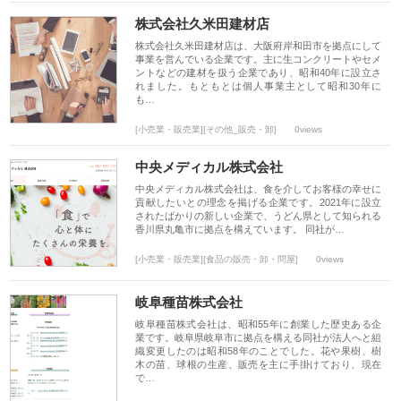
株式会社久米田建材店
株式会社久米田建材店は、大阪府岸和田市を拠点にして
事業を営んでいる企業です。主に生コンクリートやセメ
ントなどの建材を扱う企業であり、昭和40年に設立さ
れました。もともとは個人事業主として昭和30年に
も…
[小売業・販売業][その他_販売・卸]
0views
中央メディカル株式会社
中央メディカル株式会社は、食を介してお客様の幸せに
貢献したいとの理念を掲げる企業です。2021年に設立
されたばかりの新しい企業で、うどん県として知られる
香川県丸亀市に拠点を構えています。 同社が…
[小売業・販売業][食品の販売・卸・問屋]
0views
岐阜種苗株式会社
岐阜種苗株式会社は、昭和55年に創業した歴史ある企
業です。岐阜県岐阜市に拠点を構える同社が法人へと組
織変更したのは昭和58年のことでした。花や果樹、樹
木の苗、球根の生産、販売を主に手掛けており、現在
で…