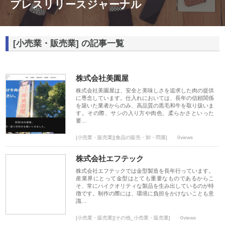
プレスリリースジャーナル
[小売業・販売業] の記事一覧
株式会社美園屋
株式会社美園屋は、安全と美味しさを追求した肉の提供
に専念しています。仕入れにおいては、長年の信頼関係
を築いた業者からのみ、高品質の黒毛和牛を取り扱いま
す。その際、サシの入り方や肉色、柔らかさといった
要…
[小売業・販売業][食品の販売・卸・問屋]
0views
株式会社エフテック
株式会社エフテックでは金型製造を長年行っています。
産業界にとって金型はとても重要なものであるからこ
そ、常にハイクオリティな製品を生み出しているのが特
徴です。制作の際には、環境に負担をかけないことも意
識…
[小売業・販売業][その他_小売業・販売業]
0views