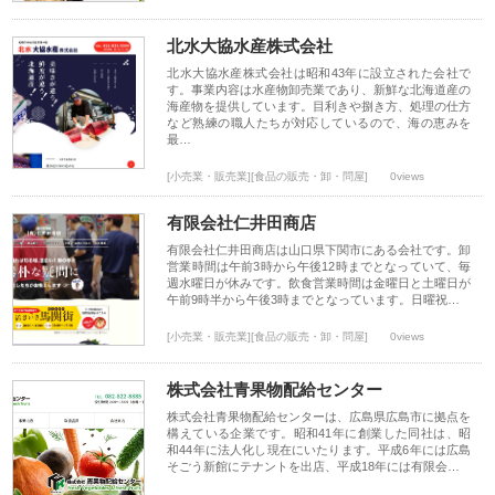
北水大協水産株式会社
北水大協水産株式会社は昭和43年に設立された会社で
す。事業内容は水産物卸売業であり、新鮮な北海道産の
海産物を提供しています。目利きや捌き方、処理の仕方
など熟練の職人たちが対応しているので、海の恵みを
最…
[小売業・販売業][食品の販売・卸・問屋]
0views
有限会社仁井田商店
有限会社仁井田商店は山口県下関市にある会社です。卸
営業時間は午前3時から午後12時までとなっていて、毎
週水曜日が休みです。飲食営業時間は金曜日と土曜日が
午前9時半から午後3時までとなっています。日曜祝…
[小売業・販売業][食品の販売・卸・問屋]
0views
株式会社青果物配給センター
株式会社青果物配給センターは、広島県広島市に拠点を
構えている企業です。昭和41年に創業した同社は、昭
和44年に法人化し現在にいたります。平成6年には広島
そごう新館にテナントを出店、平成18年には有限会…