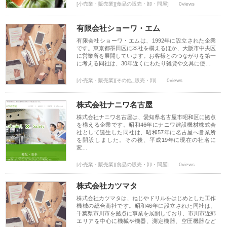
[小売業・販売業][食品の販売・卸・問屋]
0views
有限会社ショーワ・エム
有限会社ショーワ・エムは、1992年に設立された企業
です。東京都墨田区に本社を構えるほか、大阪市中央区
に営業所を展開しています。お客様とのつながりを第一
に考える同社は、30年近くにわたり雑貨や文具に使…
[小売業・販売業][その他_販売・卸]
0views
株式会社ナニワ名古屋
株式会社ナニワ名古屋は、愛知県名古屋市昭和区に拠点
を構える企業です。昭和46年にナニワ建設機材株式会
社として誕生した同社は、昭和57年に名古屋へ営業所
を開設しました。その後、平成19年に現在の社名に
変…
[小売業・販売業][食品の販売・卸・問屋]
0views
株式会社カツマタ
株式会社カツマタは、ねじやドリルをはじめとした工作
機械の総合商社です。昭和46年に設立された同社は、
千葉県市川市を拠点に事業を展開しており、市川市近郊
エリアを中心に機械や機器、測定機器、空圧機器など