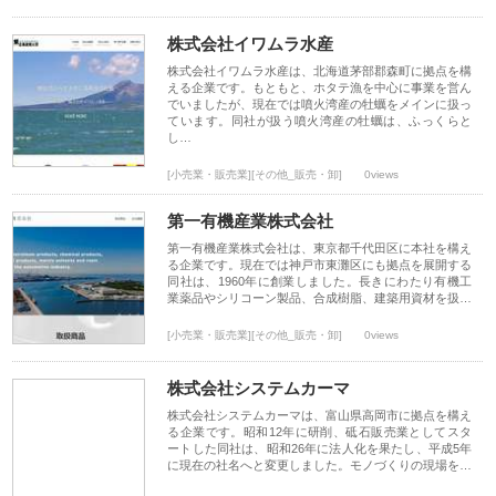
株式会社イワムラ水産
株式会社イワムラ水産は、北海道茅部郡森町に拠点を構
える企業です。もともと、ホタテ漁を中心に事業を営ん
でいましたが、現在では噴火湾産の牡蠣をメインに扱っ
ています。同社が扱う噴火湾産の牡蠣は、ふっくらと
し…
[小売業・販売業][その他_販売・卸]
0views
第一有機産業株式会社
第一有機産業株式会社は、東京都千代田区に本社を構え
る企業です。現在では神戸市東灘区にも拠点を展開する
同社は、1960年に創業しました。長きにわたり有機工
業薬品やシリコーン製品、合成樹脂、建築用資材を扱…
[小売業・販売業][その他_販売・卸]
0views
株式会社システムカーマ
株式会社システムカーマは、富山県高岡市に拠点を構え
る企業です。昭和12年に研削、砥石販売業としてスタ
ートした同社は、昭和26年に法人化を果たし、平成5年
に現在の社名へと変更しました。モノづくりの現場を…