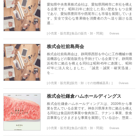
愛知県中央青果株式会社は、愛知県岡崎市に本社を構え
る企業です。昭和21年に創立した長い歴史をもつ企業
であり、愛知県豊田市や西尾市にも市場を展開していま
す。安全で安心な青果物を消費者の方へ送り届ける流
通…
[小売業・販売業][食品の販売・卸・問屋]
0views
株式会社前島商会
株式会社前島商会は、静岡県西部を中心に工作機械や搬
送機器などの製造販売を手掛けている企業です。静岡県
浜松市に拠点を構える同社は昭和45年に創業し、昭和
47年に法人化しました。「誠意・誠実・確実迅速」
を…
[小売業・販売業][販売・卸（その他機械器具）]
0views
株式会社鎌倉ハムホールディングス
株式会社鎌倉ハムホールディングスは、2020年から事
業を営んでいる企業です。神奈川県厚木市に拠点を構え
る同社は食品卸売事業や食肉加工、テナント事業、飲食
店事業などさまざまな事業を展開しているほか、惣菜…
[小売業・販売業][食品の販売・卸・問屋]
0views