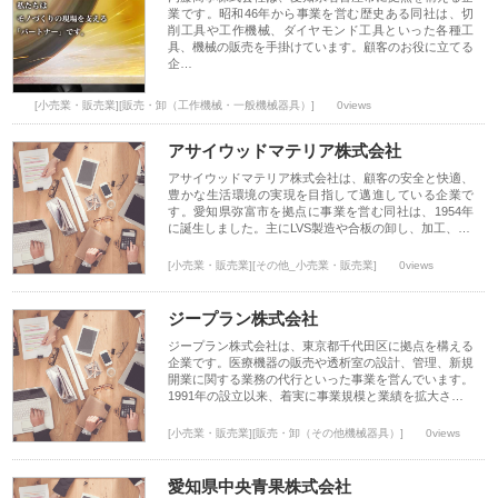
業です。昭和46年から事業を営む歴史ある同社は、切
削工具や工作機械、ダイヤモンド工具といった各種工
具、機械の販売を手掛けています。顧客のお役に立てる
企…
[小売業・販売業][販売・卸（工作機械・一般機械器具）]
0views
アサイウッドマテリア株式会社
アサイウッドマテリア株式会社は、顧客の安全と快適、
豊かな生活環境の実現を目指して邁進している企業で
す。愛知県弥富市を拠点に事業を営む同社は、1954年
に誕生しました。主にLVS製造や合板の卸し、加工、…
[小売業・販売業][その他_小売業・販売業]
0views
ジープラン株式会社
ジープラン株式会社は、東京都千代田区に拠点を構える
企業です。医療機器の販売や透析室の設計、管理、新規
開業に関する業務の代行といった事業を営んでいます。
1991年の設立以来、着実に事業規模と業績を拡大さ…
[小売業・販売業][販売・卸（その他機械器具）]
0views
愛知県中央青果株式会社