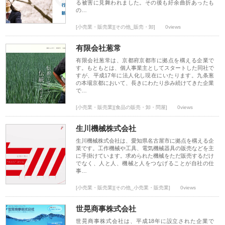
る被害に見舞われました。その後も紆余曲折あったも
の…
[小売業・販売業][その他_販売・卸]
0views
有限会社葱常
有限会社葱常は、京都府京都市に拠点を構える企業で
す。もともとは、個人事業主としてスタートした同社で
すが、平成17年に法人化し現在にいたります。九条葱
の本場京都において、長きにわたり歩み続けてきた企業
で…
[小売業・販売業][食品の販売・卸・問屋]
0views
生川機械株式会社
生川機械株式会社は、愛知県名古屋市に拠点を構える企
業です。工作機械や工具、電気機械器具の販売などを主
に手掛けています。求められた機械をただ販売するだけ
でなく、人と人、機械と人をつなげることが自社の仕
事…
[小売業・販売業][その他_小売業・販売業]
0views
世晃商事株式会社
世晃商事株式会社は、平成18年に設立された企業で