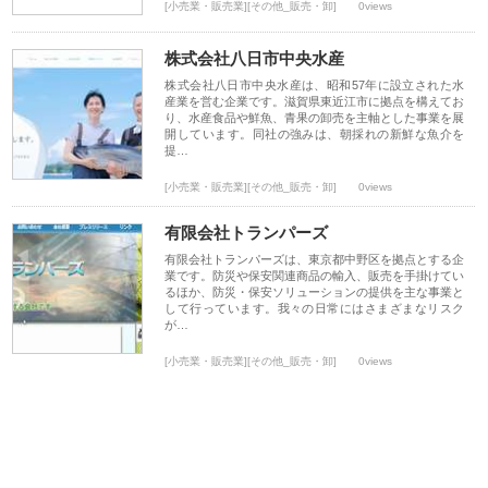
[小売業・販売業][その他_販売・卸]
0views
株式会社八日市中央水産
株式会社八日市中央水産は、昭和57年に設立された水
産業を営む企業です。滋賀県東近江市に拠点を構えてお
り、水産食品や鮮魚、青果の卸売を主軸とした事業を展
開しています。同社の強みは、朝採れの新鮮な魚介を
提…
[小売業・販売業][その他_販売・卸]
0views
有限会社トランパーズ
有限会社トランパーズは、東京都中野区を拠点とする企
業です。防災や保安関連商品の輸入、販売を手掛けてい
るほか、防災・保安ソリューションの提供を主な事業と
して行っています。我々の日常にはさまざまなリスク
が…
[小売業・販売業][その他_販売・卸]
0views