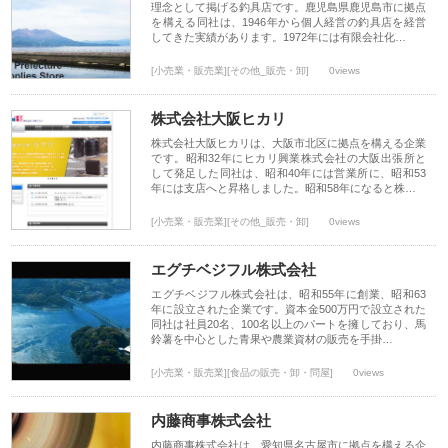
理念として掲げる釣具店です。鹿児島県鹿児島市に拠点
を構える同社は、1946年から個人経営の釣具店を経営
してきた実績があります。1972年には有限会社化…
[小売業・販売業][その他_販売・卸]
0views
株式会社大阪ヒカリ
株式会社大阪ヒカリは、大阪市北区に拠点を構える企業
です。昭和32年にヒカリ興業株式会社の大阪出張所と
して発足した同社は、昭和40年には営業所に、昭和53
年には支店へと昇格しました。昭和58年になると株…
[小売業・販売業][その他_販売・卸]
0views
エグチベジフル株式会社
エグチベジフル株式会社は、昭和55年に創業、昭和63
年に設立された企業です。資本金500万円で設立された
同社は社員20名、100名以上のパートを擁しており、馬
鈴薯を中心とした青果や農業資材の販売を手掛…
[小売業・販売業][食品の販売・卸・問屋]
0views
内藤商事株式会社
内藤商事株式会社は、愛知県名古屋市に拠点を構える企