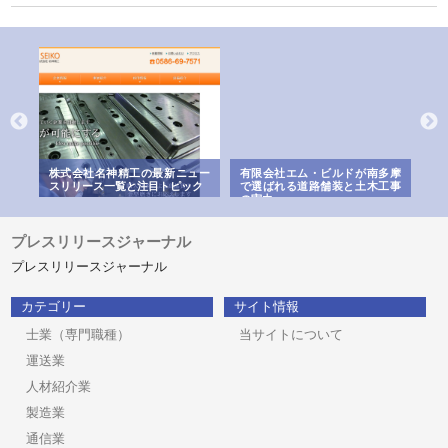
選ば
株式会社名神精工の最新ニュー
有限会社エム・ビルドが南多摩
有
ルの
スリリース一覧と注目トピック
で選ばれる道路舗装と土木工事
ネ
の実力
プレスリリースジャーナル
プレスリリースジャーナル
カテゴリー
サイト情報
士業（専門職種）
当サイトについて
運送業
人材紹介業
製造業
通信業