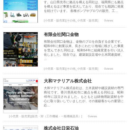
す。山口県光市に拠点を構える同社は、福岡県にも拠点
を構えるほど事業を拡大しており、現在でも順調に発展
を続けています。 各種ポンプやブロワの販売、工…
[小売業・販売業][その他_小売業・販売業]
0views
有限会社関口金物
有限会社関口金物は、金物のプロを自負する企業です。
昭和6年に創業以来、長きにわたり地域に根ざした事業
を営んできた同社は、昭和54年に組織変更を行い法人
化しました。現在では、建築架設足場や土木関連資材、
…
[小売業・販売業][その他_小売業・販売業]
0views
大和マテリアル株式会社
大和マテリアル株式会社は、土木資材や建設資材の専門
商社です。香川県高松市に拠点を構える同社は、昭和
45年に設立されました。もともとは鋳物用副資材を中
心に取り扱いしていましたが、その後顧客からの要望に
応…
[小売業・販売業][販売・卸（工作機械・一般機械器具）]
0views
株式会社日栄石油