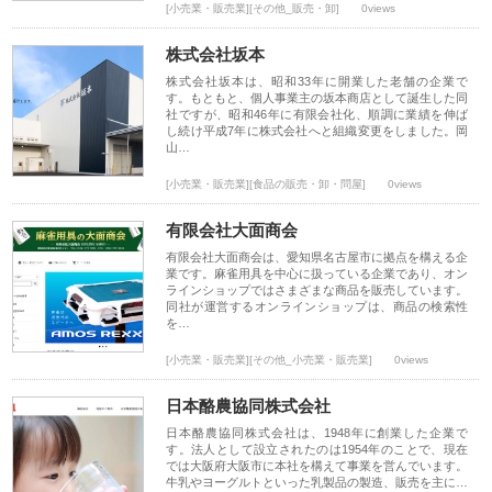
[小売業・販売業][その他_販売・卸]
0views
株式会社坂本
株式会社坂本は、昭和33年に開業した老舗の企業で
す。もともと、個人事業主の坂本商店として誕生した同
社ですが、昭和46年に有限会社化、順調に業績を伸ば
し続け平成7年に株式会社へと組織変更をしました。岡
山…
[小売業・販売業][食品の販売・卸・問屋]
0views
有限会社大面商会
有限会社大面商会は、愛知県名古屋市に拠点を構える企
業です。麻雀用具を中心に扱っている企業であり、オン
ラインショップではさまざまな商品を販売しています。
同社が運営するオンラインショップは、商品の検索性
を…
[小売業・販売業][その他_小売業・販売業]
0views
日本酪農協同株式会社
日本酪農協同株式会社は、1948年に創業した企業で
す。法人として設立されたのは1954年のことで、現在
では大阪府大阪市に本社を構えて事業を営んでいます。
牛乳やヨーグルトといった乳製品の製造、販売を主に…