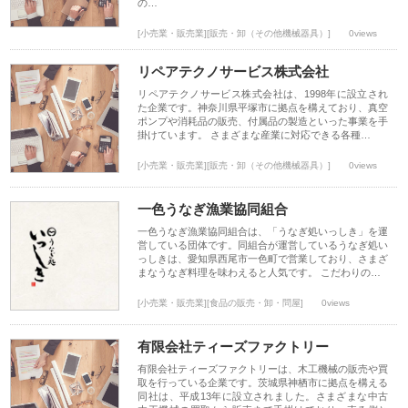
の…
[小売業・販売業][販売・卸（その他機械器具）]
0views
リペアテクノサービス株式会社
リペアテクノサービス株式会社は、1998年に設立され
た企業です。神奈川県平塚市に拠点を構えており、真空
ポンプや消耗品の販売、付属品の製造といった事業を手
掛けています。 さまざまな産業に対応できる各種…
[小売業・販売業][販売・卸（その他機械器具）]
0views
一色うなぎ漁業協同組合
一色うなぎ漁業協同組合は、「うなぎ処いっしき」を運
営している団体です。同組合が運営しているうなぎ処い
っしきは、愛知県西尾市一色町で営業しており、さまざ
まなうなぎ料理を味わえると人気です。 こだわりの…
[小売業・販売業][食品の販売・卸・問屋]
0views
有限会社ティーズファクトリー
有限会社ティーズファクトリーは、木工機械の販売や買
取を行っている企業です。茨城県神栖市に拠点を構える
同社は、平成13年に設立されました。さまざまな中古