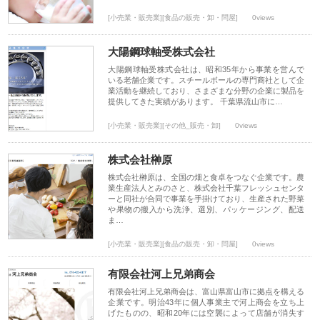
[小売業・販売業][食品の販売・卸・問屋]
0views
大陽鋼球軸受株式会社
大陽鋼球軸受株式会社は、昭和35年から事業を営んで
いる老舗企業です。スチールボールの専門商社として企
業活動を継続しており、さまざまな分野の企業に製品を
提供してきた実績があります。 千葉県流山市に…
[小売業・販売業][その他_販売・卸]
0views
株式会社榊原
株式会社榊原は、全国の畑と食卓をつなぐ企業です。農
業生産法人とみのさと、株式会社千葉フレッシュセンタ
ーと同社が合同で事業を手掛けており、生産された野菜
や果物の搬入から洗浄、選別、パッケージング、配送
ま…
[小売業・販売業][食品の販売・卸・問屋]
0views
有限会社河上兄弟商会
有限会社河上兄弟商会は、富山県富山市に拠点を構える
企業です。明治43年に個人事業主で河上商会を立ち上
げたものの、昭和20年には空襲によって店舗が消失す