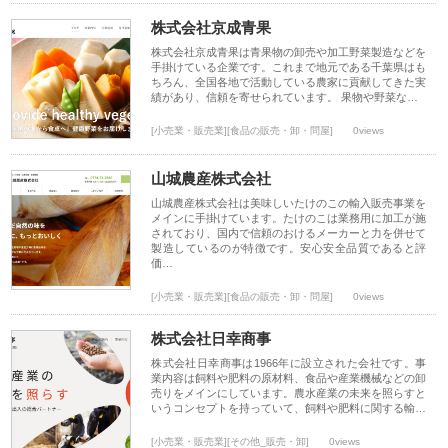
株式会社京成青果
株式会社京成青果は青果物の卸売や加工野菜製造などを
手掛けている企業です。これまで地元である千葉県はも
ちろん、全国各地で活動している農家に貢献してきた実
績があり、信頼を寄せられています。 果物や野菜な…
[小売業・販売業][食品の販売・卸・問屋]
0views
山城農産株式会社
山城農産株式会社は美味しいたけのこの輸入販売事業を
メインに手掛けています。たけのこは業務用に加工が施
されており、国内で信頼のおけるメーカーと力を併せて
製造しているのが特徴です。安心安全品質であると評
価…
[小売業・販売業][食品の販売・卸・問屋]
0views
株式会社日幸商事
株式会社日幸商事は1966年に設立された会社です。事
業内容は飼料や肥料の原材料、食品や産業機械などの卸
売りをメインにしています。農水産業の未来を照らすと
いうコンセプトを持っていて、飼料や肥料に関する輸…
[小売業・販売業][その他_販売・卸]
0views