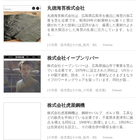
丸徳海苔株式会社
丸徳海苔株式会社は、広島県広島市を拠点に海苔の加工
業を営む企業です。昭和24年の創業時から脈々と受け
継がれてきた技術には定評があり、厳選した素材のよさ
を最大限活かした海苔の生産に注力しています。もと
も…
[小売業・販売業][その他_販売・卸]
0views
株式会社イーブンリバー
株式会社イーブンリバーは、広島県福山市で事業を営ん
でいる企業です。1975年に設立された同社は、UVカッ
トや吸汗速乾、防水、ストレッチ素材などさまざまなタ
イプのワーキングウェアを扱っています。同社が扱…
[小売業・販売業][その他_小売業・販売業]
0views
株式会社虎屋鋼機
株式会社虎屋鋼機は、鋼材やバルブ、ボルト類、工具な
どの販売を手掛けている企業です。千葉県木更津市に拠
点を構える同社は、1948年に創業しました。1952年に
は合資会社を設立し、その後合併や吸収を繰り返…
[小売業・販売業][その他_販売・卸]
0views