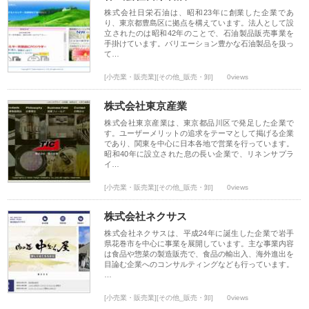
株式会社日栄石油は、昭和23年に創業した企業であ
り、東京都豊島区に拠点を構えています。法人として設
立されたのは昭和42年のことで、石油製品販売事業を
手掛けています。バリエーション豊かな石油製品を扱っ
て…
[小売業・販売業][その他_販売・卸]
0views
株式会社東京産業
株式会社東京産業は、東京都品川区で発足した企業で
す。ユーザーメリットの追求をテーマとして掲げる企業
であり、関東を中心に日本各地で営業を行っています。
昭和40年に設立された息の長い企業で、リネンサプラ
イ…
[小売業・販売業][その他_販売・卸]
0views
株式会社ネクサス
株式会社ネクサスは、平成24年に誕生した企業で岩手
県花巻市を中心に事業を展開しています。主な事業内容
は食品や惣菜の製造販売で、食品の輸出入、海外進出を
目論む企業へのコンサルティングなども行っています。
…
[小売業・販売業][その他_販売・卸]
0views