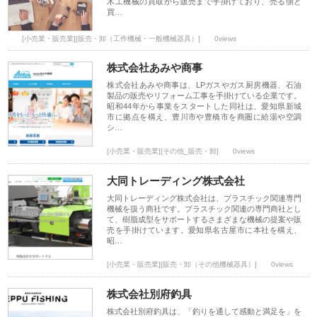
木工機械の買取から販売まで手掛けており、売る側と
買…
[小売業・販売業][販売・卸（工作機械・一般機械器具）]
0views
株式会社あみや商事
株式会社あみや商事は、LPガスやガス厨房機器、石油
製品の販売やリフォーム工事を手掛けている企業です。
昭和44年から事業をスタートした同社は、愛知県新城
市に拠点を構え、豊川市や豊橋市を商圏に給湯や空調
シ…
[小売業・販売業][その他_販売・卸]
0views
大同トレーディング株式会社
大同トレーディング株式会社は、プラスチック関連専門
機械を扱う商社です。プラスチック関連の専門商社とし
て、樹脂成型をサポートするさまざまな機械の提案や販
売を手掛けています。愛知県名古屋市に本社を構え、
昭…
[小売業・販売業][販売・卸（その他機械器具）]
0views
株式会社別府釣具
株式会社別府釣具は、「釣りを通して感動と満足を」を